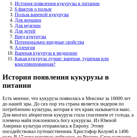
История появления кукурузы в питании
6 фактов о пользе
Польза вареной кукурузы
Для женщин
Для мужчин
Для детей
Вред кукурузы
Потенциально вредные свойства
Аллергия
Вареная кукуруза в медицине
Какая кукуруза лучше: вареная, тушеная или
консервированная?
История появления кукурузы в
питании
Есть мнение, что кукуруза появилась в Мексике за 10000 лет
до нашей эры. До сих пор эта страна является лидером по
потреблению культуры, которая в тех краях называется маис.
Для многих аборигенов кукуруза стала спасением от голода, а
племена майя поклонялись богу кукурузы. Из Южной
Америки культура отправилась в Европу. Этому
посодействовал путешественник Христофор Колумб в 1496
году. В 17 веке кукуруза добралась до России. Свое название