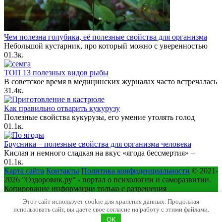
Чем полезна голубика, её полезные свойства для организма
Небольшой кустарник, про который можно с уверенностью
0
1.3к.
ТОП 13 полезных видов рыбы
В советское время в медицинских журналах часто встречалась
3
1.4к.
Как правильно отварить кукурузу
Полезные свойства кукурузы, его умение утолять голод
0
1.1к.
Брусника – полезные свойства для организма человека
Кислая и немного сладкая на вкус «ягода бессмертия» –
0
1.1к.
Карта сайта
Контакты
Политика конфиденциальности
© 2021-
2026 "Оздоровик.ру" - портал о психологии и саморазвитии.
Копирование информации только с разрешения
правообладателя.
Этот сайт использует cookie для хранения данных. Продолжая
использовать сайт, вы даете свое согласие на работу с этими файлами.
OK