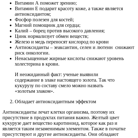
Витамин А поможет зрению;
Витамин Е подарит красоту коже, а также является
антиоксидантом;
Фосфор полезен для костей;
Магний помощник для сердца;
Калий – борец против высокого давления;
Цинк нормализует обмен веществ;
Железо и медь переносят кислород по крови
Антиоксиданты – зеаксантин, селен и лютеин снижают
риск онкологии.
Ненасыщенные жирные кислоты снижают уровень
холестерина в крови.
И неожиданный факт: ученые выявили
содержание в злаке настоящего золота. Так что
кукурузу по составу смело можно назвать
«золотым злаком».
Обладает антиоксидантным эффектом
Антиоксиданты лечат клетки организма, поэтому их
присутствие в продуктах питания важно. Желтый цвет
кукурузе дает вещество каротиноид, которое как раз и
является таким незаменимым элементом. Также в початке
присутствуют и другие антиоксиданты. Они обладают