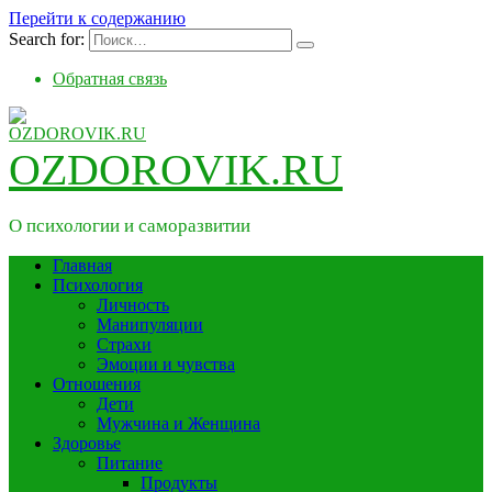
Перейти к содержанию
Search for:
Обратная связь
OZDOROVIK.RU
О психологии и саморазвитии
Главная
Психология
Личность
Манипуляции
Страхи
Эмоции и чувства
Отношения
Дети
Мужчина и Женщина
Здоровье
Питание
Продукты