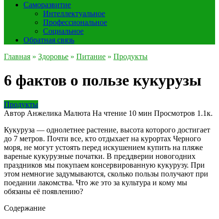
Саморазвитие
Интеллектуальное
Профессиональное
Социальное
Обратная связь
Главная
»
Здоровье
»
Питание
»
Продукты
6 фактов о пользе кукурузы
Продукты
Автор
Анжелика Малюта
На чтение
10 мин
Просмотров
1.1к.
Кукуруза — однолетнее растение, высота которого достигает
до 7 метров. Почти все, кто отдыхает на курортах Черного
моря, не могут устоять перед искушением купить на пляже
вареные кукурузные початки. В преддверии новогодних
праздников мы покупаем консервированную кукурузу. При
этом немногие задумываются, сколько пользы получают при
поедании лакомства. Что же это за культура и кому мы
обязаны её появлению?
Содержание