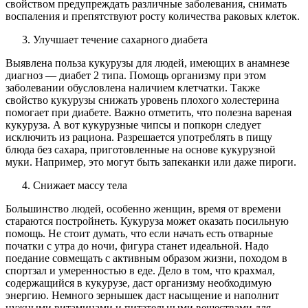
свойством предупреждать различные заболевания, снимать
воспаления и препятствуют росту количества раковых клеток.
Улучшает течение сахарного диабета
Выявлена польза кукурузы для людей, имеющих в анамнезе
диагноз — диабет 2 типа. Помощь организму при этом
заболевании обусловлена наличием клетчатки. Также
свойство кукурузы снижать уровень плохого холестерина
помогает при диабете. Важно отметить, что полезна вареная
кукуруза. А вот кукурузные чипсы и попкорн следует
исключить из рациона. Разрешается употреблять в пищу
блюда без сахара, приготовленные на основе кукурузной
муки. Например, это могут быть запеканки или даже пироги.
Снижает массу тела
Большинство людей, особенно женщин, время от времени
стараются постройнеть. Кукуруза может оказать посильную
помощь. Не стоит думать, что если начать есть отварные
початки с утра до ночи, фигура станет идеальной. Надо
поедание совмещать с активным образом жизни, походом в
спортзал и умеренностью в еде. Дело в том, что крахмал,
содержащийся в кукурузе, даст организму необходимую
энергию. Немного зернышек даст насыщение и наполнит
нужными витаминами и питательными веществами для