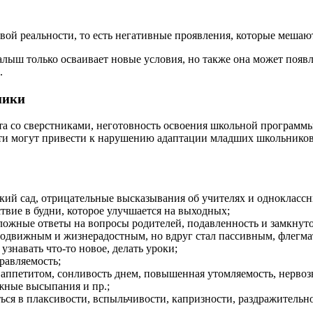
вой реальности, то есть негативные проявления, которые мешаю
алыш только осваивает новые условия, но также она может появля
.
ники
а со сверстниками, неготовность освоения школьной программы,
и могут привести к нарушению адаптации младших школьников. К
ский сад, отрицательные высказывания об учителях и одноклассн
твие в будни, которое улучшается на выходных;
ложные ответы на вопросы родителей, подавленность и замкнуто
л подвижным и жизнерадостным, но вдруг стал пассивным, флег
знавать что-то новое, делать уроки;
равляемость;
ппетитом, сонливость днем, повышенная утомляемость, нервозн
ожные высыпания и пр.;
ся в плаксивости, вспыльчивости, капризности, раздражительн