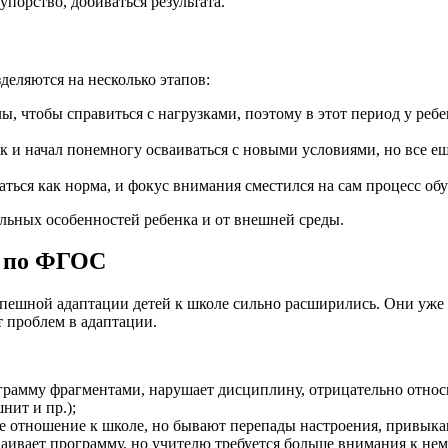
упорство, добиваться результата.
деляются на несколько этапов:
лы, чтобы справиться с нагрузками, поэтому в этот период у ре
 и начал понемногу осваиваться с новыми условиями, но все ещ
ться как норма, и фокус внимания сместился на сам процесс об
льных особенностей ребенка и от внешней среды.
в по ФГОС
ешной адаптации детей к школе сильно расширились. Они уже д
т проблем в адаптации.
грамму фрагментами, нарушает дисциплину, отрицательно относи
нит и пр.);
е отношение к школе, но бывают перепады настроения, привыка
ивает программу, но учителю требуется больше внимания к нему