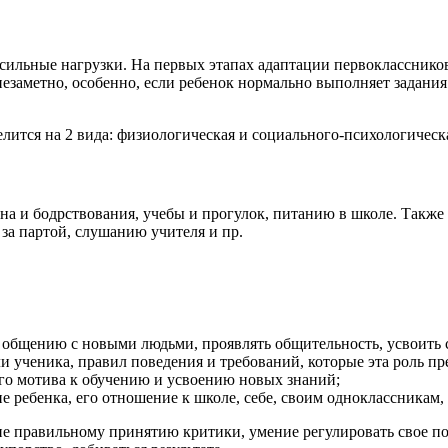
 сильные нагрузки. На первых этапах адаптации первоклассников
езаметно, особенно, если ребенок нормально выполняет задания в
лится на 2 вида: физиологическая и социального-психологическ
на и бодрствования, учебы и прогулок, питанию в школе. Также
за партой, слушанию учителя и пр.
к общению с новыми людьми, проявлять общительность, усвоить
и ученика, правил поведения и требований, которые эта роль пр
го мотива к обучению и усвоению новых знаний;
 ребенка, его отношение к школе, себе, своим одноклассникам, 
ие правильному принятию критики, умение регулировать свое п