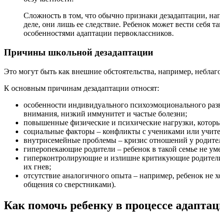
Сложность в том, что обычно признаки дезадаптации, н
деле, они лишь ее следствие. Ребенок может вести себя т
особенностями адаптации первоклассников.
Причины школьной дезадаптации
Это могут быть как внешние обстоятельства, например, неблаго
К основным причинам дезадаптации относят:
особенности индивидуального психоэмоционального разви
внимания, низкий иммунитет и частые болезни;
повышенные физические и психические нагрузки, которы
социальные факторы – конфликты с учениками или учит
внутрисемейные проблемы – кризис отношений у родителе
гиперопекающие родители – ребенок в такой семье не ум
гиперконтролирующие и излишне критикующие родители – 
их гнев;
отсутствие аналогичного опыта – например, ребенок не хо
общения со сверстниками).
Как помочь ребенку в процессе адапта