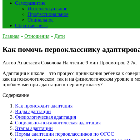
Саморазвитие
Интеллектуальное
Профессиональное
Социальное
Обратная связь
Главная
»
Отношения
»
Дети
Как помочь первокласснику адаптиров
Автор
Анастасия Соколова
На чтение
9 мин
Просмотров
2.7к.
Адаптация к школе – это процесс привыкания ребенка к соверш
как на психологическом, так и на физиологическом уровне и м
проблемами при адаптации к первому классу?
Содержание
Как происходит адаптация
Виды адаптации
Физиологическая адаптация
Социально–психологическая адаптация
Этапы адаптации
Нормы адаптации первоклассников по ФГОС
Сколько времени занимает адаптация в первом классе