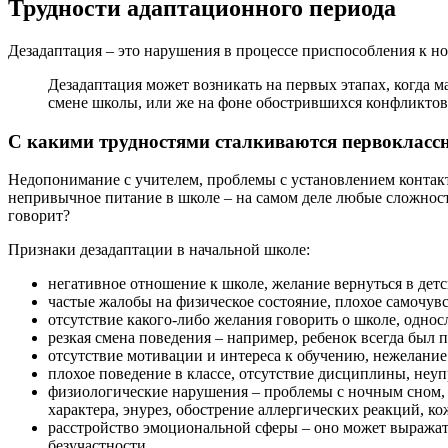
Трудности адаптационного периода
Дезадаптация – это нарушения в процессе приспособления к но
Дезадаптация может возникать на первых этапах, когда м
смене школы, или же на фоне обострившихся конфликтов
С какими трудностями сталкиваются первокласс
Недопонимание с учителем, проблемы с установлением контакт
непривычное питание в школе – на самом деле любые сложност
говорит?
Признаки дезадаптации в начальной школе:
негативное отношение к школе, желание вернуться в дет
частые жалобы на физическое состояние, плохое самочувс
отсутствие какого-либо желания говорить о школе, однос
резкая смена поведения – например, ребенок всегда бы
отсутствие мотивации и интереса к обучению, нежелание у
плохое поведение в классе, отсутствие дисциплины, неуп
физиологические нарушения – проблемы с ночным сном, а
характера, энурез, обострение аллергических реакций, к
расстройство эмоциональной сферы – оно может выражать
безучастности.