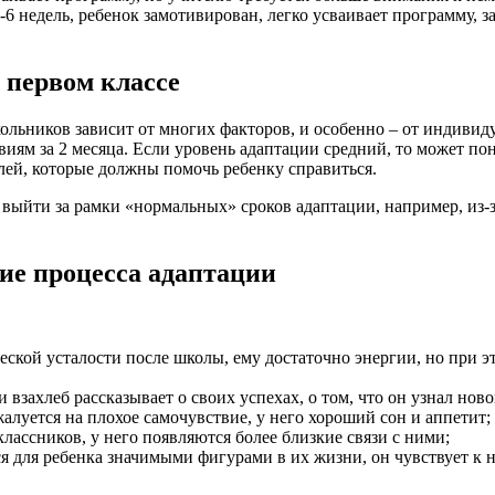
6 недель, ребенок замотивирован, легко усваивает программу, з
 первом классе
льников зависит от многих факторов, и особенно – от индивиду
ям за 2 месяца. Если уровень адаптации средний, то может по
елей, которые должны помочь ребенку справиться.
выйти за рамки «нормальных» сроков адаптации, например, из-за
ие процесса адаптации
ческой усталости после школы, ему достаточно энергии, но при 
взахлеб рассказывает о своих успехах, о том, что он узнал ново
алуется на плохое самочувствие, у него хороший сон и аппетит;
ассников, у него появляются более близкие связи с ними;
я для ребенка значимыми фигурами в их жизни, он чувствует к 