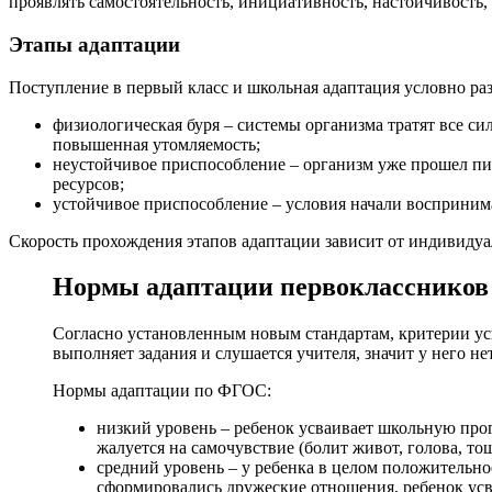
проявлять самостоятельность, инициативность, настойчивость, 
Этапы адаптации
Поступление в первый класс и школьная адаптация условно раз
физиологическая буря – системы организма тратят все си
повышенная утомляемость;
неустойчивое приспособление – организм уже прошел пик
ресурсов;
устойчивое приспособление – условия начали воспринима
Скорость прохождения этапов адаптации зависит от индивидуа
Нормы адаптации первокласснико
Согласно установленным новым стандартам, критерии усп
выполняет задания и слушается учителя, значит у него не
Нормы адаптации по ФГОС:
низкий уровень – ребенок усваивает школьную про
жалуется на самочувствие (болит живот, голова, тош
средний уровень – у ребенка в целом положительно
сформировались дружеские отношения, ребенок усва