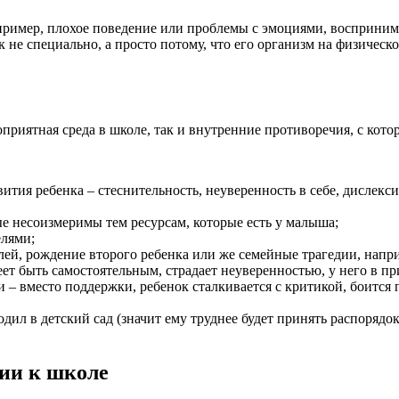
апример, плохое поведение или проблемы с эмоциями, восприни
ак не специально, а просто потому, что его организм на физическ
приятная среда в школе, так и внутренние противоречия, с кото
тия ребенка – стеснительность, неуверенность в себе, дислекс
е несоизмеримы тем ресурсам, которые есть у малыша;
елями;
й, рождение второго ребенка или же семейные трагедии, напри
еет быть самостоятельным, страдает неуверенностью, у него в п
вместо поддержки, ребенок сталкивается с критикой, боится п
дил в детский сад (значит ему труднее будет принять распорядок
ции к школе