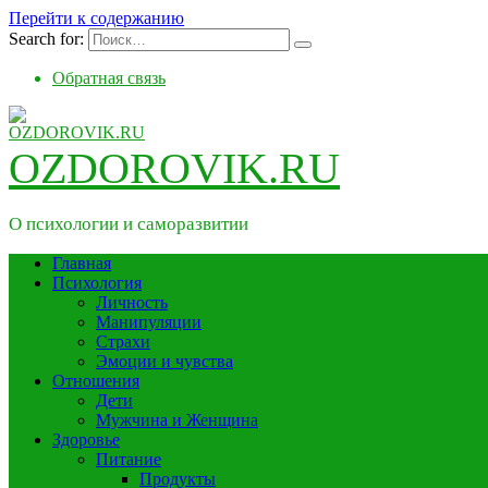
Перейти к содержанию
Search for:
Обратная связь
OZDOROVIK.RU
О психологии и саморазвитии
Главная
Психология
Личность
Манипуляции
Страхи
Эмоции и чувства
Отношения
Дети
Мужчина и Женщина
Здоровье
Питание
Продукты