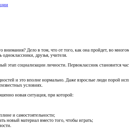
ации
 внимания? Дело в том, что от того, как она пройдет, во много
ь одноклассники, друзья, учителя.
жный этап социализации личности. Первоклассник становится ча
дностей и это вполне нормально. Даже взрослые люди порой исп
неизвестных условиях.
ершенно новая ситуация, при которой:
плине и самостоятельности;
ть новый материал вместо того, чтобы играть;
ности.