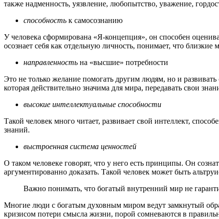
также надменность, уязвление, любопытство, уважение, гордост
способность
к самосознанию
У человека сформирована «Я-концепция», он способен оценивать
осознает себя как отдельную личность, понимает, что близкие м
направленность
на «высшие» потребности
Это не только желание помогать другим людям, но и развивать 
которая действительно значима для мира, передавать свои знан
высокие интеллектуальные способности
Такой человек много читает, развивает свой интеллект, спосо
знаний.
выстроенная система ценностей
О таком человеке говорят, что у него есть принципы. Он созна
аргументированно доказать. Такой человек может быть альтруи
Важно понимать, что богатый внутренний мир не гарант
Многие люди с богатым духовным миром ведут замкнутый обра
кризисом потери смысла жизни, порой сомневаются в правиль