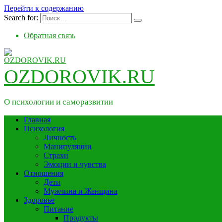
Перейти к содержанию
Search for:
Обратная связь
OZDOROVIK.RU
О психологии и саморазвитии
Главная
Психология
Личность
Манипуляции
Страхи
Эмоции и чувства
Отношения
Дети
Мужчина и Женщина
Здоровье
Питание
Продукты