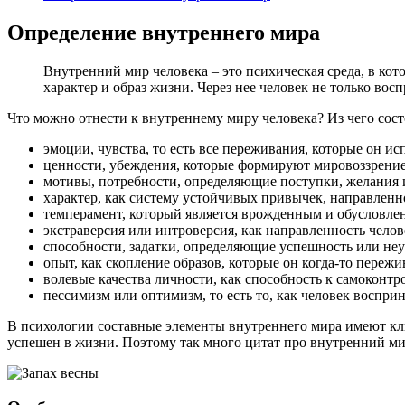
Определение внутреннего мира
Внутренний мир человека – это психическая среда, в кот
характер и образ жизни. Через нее человек не только вос
Что можно отнести к внутреннему миру человека? Из чего сост
эмоции, чувства, то есть все переживания, которые он ис
ценности, убеждения, которые формируют мировоззрение
мотивы, потребности, определяющие поступки, желания 
характер, как систему устойчивых привычек, направленно
темперамент, который является врожденным и обусловле
экстраверсия или интроверсия, как направленность челове
способности, задатки, определяющие успешность или неу
опыт, как скопление образов, которые он когда-то переж
волевые качества личности, как способность к самоконт
пессимизм или оптимизм, то есть то, как человек воспри
В психологии составные элементы внутреннего мира имеют ключ
успешен в жизни. Поэтому так много цитат про внутренний мир 