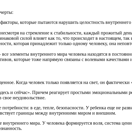
черты:
е факторы, которые пытаются нарушить целостность внутреннего 
то несмотря на стремление к стабильности, каждый прожитый ден
инаковой силой влияет как то, что происходит в настоящем, та
льности, которая принадлежит только одному человеку, она непов
 все элементы внутреннего мира человека находятся в постоянн
мотивов, которые тоже напрямую связаны с волевыми качествами и
енное. Когда человек только появляется на свет, он фактически
здесь и сейчас». Причем реагирует простыми эмоциональными реак
в свое неудовольствие.
требности: в еде, тепле, безопасности. У ребенка еще не разв
 чувствует границы между внутренними миром и внешним.
 внутреннего мира. У человека формируется воля, система ценн
знанность.