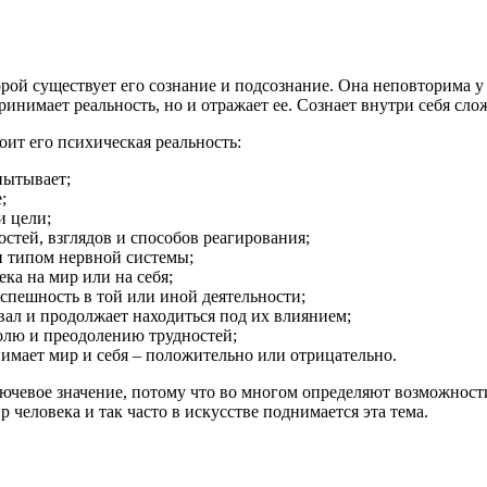
орой существует его сознание и подсознание. Она неповторима у 
принимает реальность, но и отражает ее. Сознает внутри себя сло
оит его психическая реальность:
пытывает;
;
и цели;
стей, взглядов и способов реагирования;
н типом нервной системы;
ка на мир или на себя;
спешность в той или иной деятельности;
ивал и продолжает находиться под их влиянием;
ролю и преодолению трудностей;
нимает мир и себя – положительно или отрицательно.
евое значение, потому что во многом определяют возможности ч
человека и так часто в искусстве поднимается эта тема.