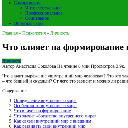
Саморазвитие
Интеллектуальное
Профессиональное
Социальное
Обратная связь
Главная
»
Психология
»
Личность
Что влияет на формирование 
Личность
Автор
Анастасия Соколова
На чтение
8 мин
Просмотров
3.9к.
Что значит выражение «внутренний мир человека»? Что это так
– что бедный и скудный? От чего это зависит и можно ли разв
Содержание
Определение внутреннего мира
Особенности внутреннего мира
Что влияет на формирование
Что значит «богатство внутреннего мира»
Как связан внутренний мир с внешним
Как развивать свой внутренний мир