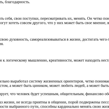
ь, благодарность.
 себя, свои поступки, пересматривать их, менять. Он четко пони
огут хотеть совсем другого, что у них может быть свое мнение, 
свою духовность, самореализовываться в жизни, достигать чего-
ия.
бен к логическому мышлению, креативности, может находить нес
тельно выработал систему жизненных ориентиров, четко понимает
стом, а может быть циником, может любить людей, а может быть 
ирует, что человек будет успешным, общительным, финансово об
з жизни, не всегда приятны в общении, порой подвержены песс
ности выбранного пути, способны кардинально менять свою жиз