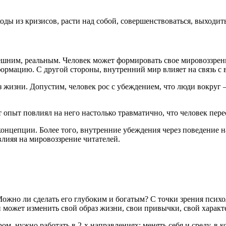
ы из кризисов, расти над собой, совершенствоваться, выходить
шним, реальным. Человек может формировать свое мировоззрение
ормацию. С другой стороны, внутренний мир влияет на связь с 
з жизни. Допустим, человек рос с убеждением, что люди вокруг 
 опыт повлиял на него настолько травматично, что человек перес
онцепции. Более того, внутренние убеждения через поведение на
влияя на мировоззрение читателей.
ожно ли сделать его глубоким и богатым? С точки зрения психо
может изменить свой образ жизни, свои привычки, свой характ
, нужно работать в 2-х направлениях: менять себя и среду, в к