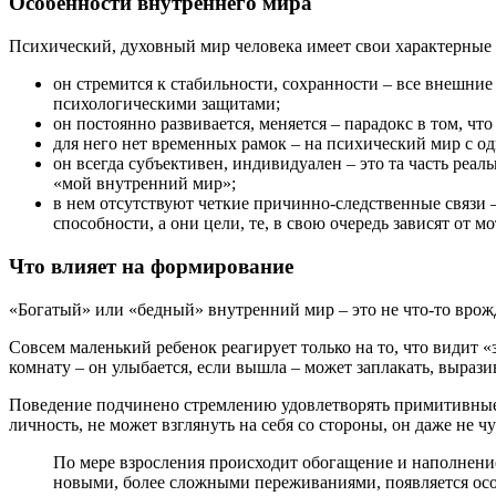
Особенности внутреннего мира
Психический, духовный мир человека имеет свои характерные 
он стремится к стабильности, сохранности – все внешни
психологическими защитами;
он постоянно развивается, меняется – парадокс в том, ч
для него нет временных рамок – на психический мир с од
он всегда субъективен, индивидуален – это та часть реа
«мой внутренний мир»;
в нем отсутствуют четкие причинно-следственные связи –
способности, а они цели, те, в свою очередь зависят от 
Что влияет на формирование
«Богатый» или «бедный» внутренний мир – это не что-то врожд
Совсем маленький ребенок реагирует только на то, что видит «
комнату – он улыбается, если вышла – может заплакать, вырази
Поведение подчинено стремлению удовлетворять примитивные по
личность, не может взглянуть на себя со стороны, он даже не
По мере взросления происходит обогащение и наполнение
новыми, более сложными переживаниями, появляется осо